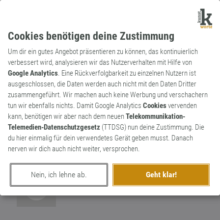
Cookies benötigen deine Zustimmung
Um dir ein gutes Angebot präsentieren zu können, das kontinuierlich
verbessert wird, analysieren wir das Nutzerverhalten mit Hilfe von
Google Analytics
. Eine Rückverfolgbarkeit zu einzelnen Nutzern ist
ausgeschlossen, die Daten werden auch nicht mit den Daten Dritter
Redewendung
Neologismus
zusammengeführt. Wir machen auch keine Werbung und verschachern
bleib negativ
tun wir ebenfalls nichts. Damit Google Analytics
Cookies
vervenden
kann, benötigen wir aber nach dem neuen
Telekommunikation-
Verabschiedung oder Wunsch während der
Telemedien-Datenschutzgesetz
(TTDSG) nun deine Zustimmung. Die
COVID-19-Pandemie; negativ spielt hierbei
2
du hier einmalig für dein verwendetes Gerät geben musst. Danach
auf ein negatives Testergebnis an
nerven wir dich auch nicht weiter, versprochen.
0
Nein, ich lehne ab.
Geht klar!
erschaffen von
Wortschaffer
am 30. März 2021