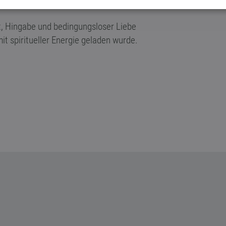
t, Hingabe und bedingungsloser Liebe
it spiritueller Energie geladen wurde.