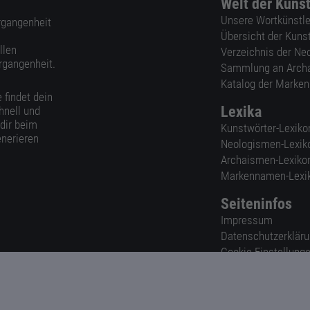
Welt der Kuns
Unsere Wortkünstle
ergangenheit
Übersicht der Kuns
llen
Verzeichnis der Ne
rgangenheit.
Sammlung an Arch
Katalog der Marke
 findet dein
Lexika
hnell und
 dir beim
Kunstwörter-Lexiko
nerieren
Neologismen-Lexik
Archaismen-Lexiko
Markennamen-Lexi
Seiteninfos
Impressum
Datenschutzerklär
Cookie-Einstellung
Nutzungsbedingun
AGB