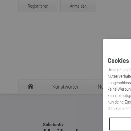
Registrieren
Anmelden
Cookies 
Um dir ein gu
Nutzerverhalt
ausgeschlosse
Kunstwörter
Neologismen
keine Werbung
kann, benötig
nun deine Zus
dich auch nic
Substantiv