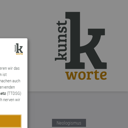
ieren wir das
n ist
 machen auch
ervenden
setz
(TTDSG)
h nerven wir
Neologismus