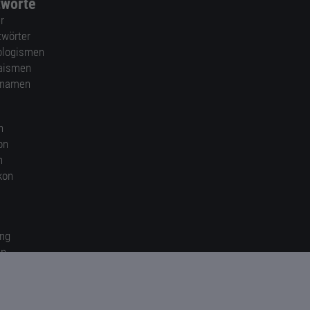
tworte
r
twörter
ologismen
aismen
nnamen
n
on
n
kon
ung
en
gen