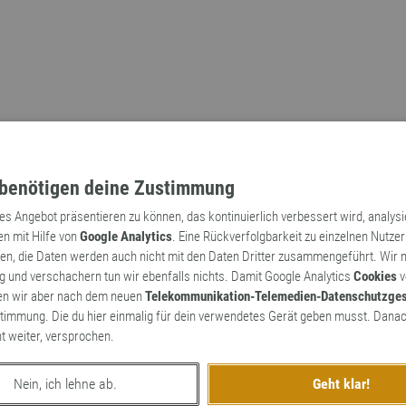
benötigen deine Zustimmung
tes Angebot präsentieren zu können, das kontinuierlich verbessert wird, analys
en mit Hilfe von
Google Analytics
. Eine Rückverfolgbarkeit zu einzelnen Nutzer
n, die Daten werden auch nicht mit den Daten Dritter zusammengeführt. Wir
Archaismen
Markennamen
 und verschachern tun wir ebenfalls nichts. Damit Google Analytics
Cookies
v
en wir aber nach dem neuen
Telekommunikation-Telemedien-Datenschutzge
timmung. Die du hier einmalig für dein verwendetes Gerät geben musst. Danac
ht weiter, versprochen.
Nein, ich lehne ab.
Geht klar!