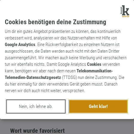
Cookies benötigen deine Zustimmung
Um dir ein gutes Angebot präsentieren zu können, das kontinuierlich
verbessert wird, analysieren wir das Nutzerverhalten mit Hilfe von
Google Analytics
. Eine Rückverfolgbarkeit zu einzelnen Nutzern ist
ausgeschlossen, die Daten werden auch nicht mit den Daten Dritter
Substantiv
Neologismus
zusammengeführt. Wir machen auch keine Werbung und verschachern
Hirnfurz
tun wir ebenfalls nichts. Damit Google Analytics
Cookies
vervenden
kann, benötigen wir aber nach dem neuen
Telekommunikation-
Gedankengang basierend auf zum Himmel
2
Telemedien-Datenschutzgesetz
(TTDSG) nun deine Zustimmung. Die
stinkender Blödheit.
du hier einmalig für dein verwendetes Gerät geben musst. Danach
0
nerven wir dich auch nicht weiter, versprochen.
erschaffen von
Gam3lock
am 21. September 2013
Nein, ich lehne ab.
Geht klar!
Wort wurde favorisiert