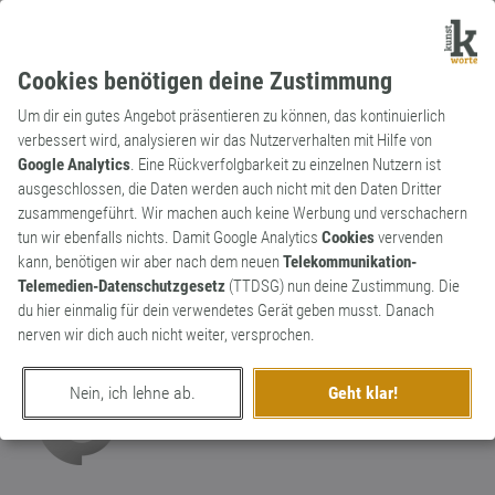
Cookies benötigen deine Zustimmung
Um dir ein gutes Angebot präsentieren zu können, das kontinuierlich
verbessert wird, analysieren wir das Nutzerverhalten mit Hilfe von
Google Analytics
. Eine Rückverfolgbarkeit zu einzelnen Nutzern ist
ausgeschlossen, die Daten werden auch nicht mit den Daten Dritter
Verb
Neologismus
zusammengeführt. Wir machen auch keine Werbung und verschachern
verschlimmbessern
tun wir ebenfalls nichts. Damit Google Analytics
Cookies
vervenden
kann, benötigen wir aber nach dem neuen
Telekommunikation-
Mit dem Vorhaben etwas eigentlich zu
Telemedien-Datenschutzgesetz
(TTDSG) nun deine Zustimmung. Die
verbessern, es im Endeffekt faktisch aber
2
du hier einmalig für dein verwendetes Gerät geben musst. Danach
zu verschlechtern.
nerven wir dich auch nicht weiter, versprochen.
0
Nein, ich lehne ab.
Geht klar!
erschaffen von
d-rhyme
am 25. August 2013