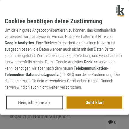
Cookies benötigen deine Zustimmung
Um dir ein gutes Angebot präsentieren zu können, das kontinuierlich
verbessert wird, analysieren wir das Nutzerverhalten mit Hilfe von
Google Analytics
. Eine Rückverfolgbarkeit zu einzelnen Nutzern ist
ausgeschlossen, die Daten werden auch nicht mit den Daten Dritter
Substantiv
Neologismus
zusammengeführt. Wir machen auch keine Werbung und verschachern
Post-Sex-Blues
tun wir ebenfalls nichts. Damit Google Analytics
Cookies
vervenden
kann, benötigen wir aber nach dem neuen
Telekommunikation-
Neuwort für das Phänomen, dass manche
Telemedien-Datenschutzgesetz
(TTDSG) nun deine Zustimmung. Die
Frauen nach dem Sex weinen. Fachlich
du hier einmalig für dein verwendetes Gerät geben musst. Danach
wird diese Reaktion postkoitale Dysphorie
nerven wir dich auch nicht weiter, versprochen.
genannt. Studien sollen gezeigt haben,
dass bei mindestens zwei Prozent aller
Nein, ich lehne ab.
Geht klar!
Frauen der Gesang des Post-Sex-Blues
0
sogar zum Normalfall gehört.
0