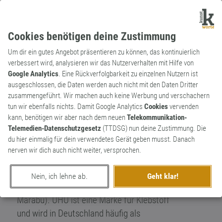
Cookies benötigen deine Zustimmung
Um dir ein gutes Angebot präsentieren zu können, das kontinuierlich
verbessert wird, analysieren wir das Nutzerverhalten mit Hilfe von
Google Analytics
. Eine Rückverfolgbarkeit zu einzelnen Nutzern ist
ausgeschlossen, die Daten werden auch nicht mit den Daten Dritter
Substantiv
Markenname
zusammengeführt. Wir machen auch keine Werbung und verschachern
UHU
tun wir ebenfalls nichts. Damit Google Analytics
Cookies
vervenden
kann, benötigen wir aber nach dem neuen
Telekommunikation-
Der Markenname leitet sich von der
Telemedien-Datenschutzgesetz
(TTDSG) nun deine Zustimmung. Die
Vogelart Uhu ab. Entwickler August Fischer
du hier einmalig für dein verwendetes Gerät geben musst. Danach
folgte mit der Namensgebung der Tradition
nerven wir dich auch nicht weiter, versprochen.
der Papier- und Schreibwarenbranche,
Produkte nach großen Vögeln zu benennen
Nein, ich lehne ab.
Geht klar!
(wie zum Beispiel Pelikan, Adler oder
Marabu). UHU ist eine Marke für Klebstoff
und wird in Deutschland häufig als