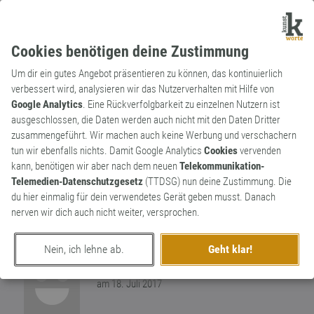
Cookies benötigen deine Zustimmung
Um dir ein gutes Angebot präsentieren zu können, das kontinuierlich
verbessert wird, analysieren wir das Nutzerverhalten mit Hilfe von
Google Analytics
. Eine Rückverfolgbarkeit zu einzelnen Nutzern ist
ausgeschlossen, die Daten werden auch nicht mit den Daten Dritter
Substantiv
Markenname
zusammengeführt. Wir machen auch keine Werbung und verschachern
Fön
tun wir ebenfalls nichts. Damit Google Analytics
Cookies
vervenden
kann, benötigen wir aber nach dem neuen
Telekommunikation-
Markenname eines Haartockners, der 1908
Telemedien-Datenschutzgesetz
(TTDSG) nun deine Zustimmung. Die
unter dem Namen FOEN (abgeleitet vom
du hier einmalig für dein verwendetes Gerät geben musst. Danach
homophonen Fallwind ‚Föhn‘) auf den Markt
0
nerven wir dich auch nicht weiter, versprochen.
kam und seit 1957 der AEG gehört.
0
Nein, ich lehne ab.
Geht klar!
erschaffen von
Kir
am 18. Juli 2017