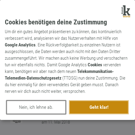
Cookies benötigen deine Zustimmung
Um dir ein gutes Angebot präsentieren zu können, das kontinuierlich
verbessert wird, analysieren wir das Nutzerverhalten mit Hilfe von
Google Analytics
. Eine Rückverfolgbarkeit zu einzelnen Nutzern ist
ausgeschlossen, die Daten werden auch nicht mit den Daten Dritter
Substantiv
Markenname
zusammengeführt. Wir machen auch keine Werbung und verschachern
Nutella
tun wir ebenfalls nichts. Damit Google Analytics
Cookies
vervenden
kann, benötigen wir aber nach dem neuen
Telekommunikation-
Aus dem englischen Wort Nut (Nuss) sowie
Telemedien-Datenschutzgesetz
(TTDSG) nun deine Zustimmung. Die
der italienischen Endung ella (weibliche
du hier einmalig für dein verwendetes Gerät geben musst. Danach
Verkleinerungsform) erschuf man das
0
nerven wir dich auch nicht weiter, versprochen.
Kunstwort Nutella, also das "Nüsschen".
0
Nein, ich lehne ab.
Geht klar!
erschaffen von
Sprechreiz
am 11. Mai 2018