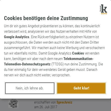
Cookies benötigen deine Zustimmung
Um dir ein gutes Angebot präsentieren zu können, das kontinuierlich
verbessert wird, analysieren wir das Nutzerverhalten mit Hilfe von
Google Analytics
. Eine Rückverfolgbarkeit zu einzelnen Nutzern ist
ausgeschlossen, die Daten werden auch nicht mit den Daten Dritter
Substantiv
Kunstwort
zusammengeführt. Wir machen auch keine Werbung und verschachern
Saitensprung
tun wir ebenfalls nichts. Damit Google Analytics
Cookies
vervenden
kann, benötigen wir aber nach dem neuen
Telekommunikation-
Substantiv, maskulin. Wenn eine Saite
Telemedien-Datenschutzgesetz
(TTDSG) nun deine Zustimmung. Die
(insbesondere eine Stahlsaite) reißt, rollt
du hier einmalig für dein verwendetes Gerät geben musst. Danach
sich diese oft "sprunghaft" zusammen und
nerven wir dich auch nicht weiter, versprochen.
gewinnt Abstand zum Instrument. Daher
1
die Bezeichnung "Saitensprung"
Nein, ich lehne ab.
Geht klar!
0
erschaffen von
Sprechreiz
am 26. Juli 2017