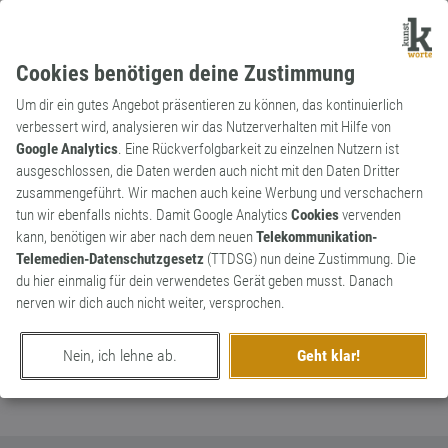
Cookies benötigen deine Zustimmung
Um dir ein gutes Angebot präsentieren zu können, das kontinuierlich
verbessert wird, analysieren wir das Nutzerverhalten mit Hilfe von
Google Analytics
. Eine Rückverfolgbarkeit zu einzelnen Nutzern ist
ausgeschlossen, die Daten werden auch nicht mit den Daten Dritter
Substantiv
Kunstwort
zusammengeführt. Wir machen auch keine Werbung und verschachern
Anfahre
tun wir ebenfalls nichts. Damit Google Analytics
Cookies
vervenden
kann, benötigen wir aber nach dem neuen
Telekommunikation-
Der Begriff wird in Analogie mit der
Telemedien-Datenschutzgesetz
(TTDSG) nun deine Zustimmung. Die
Anmache gesetzt und bedeutet so viel wie
0
du hier einmalig für dein verwendetes Gerät geben musst. Danach
grobe Ansprache oder verbaler Angriff!
nerven wir dich auch nicht weiter, versprochen.
0
Nein, ich lehne ab.
Geht klar!
erschaffen von
baikal44
am 10. November 2016