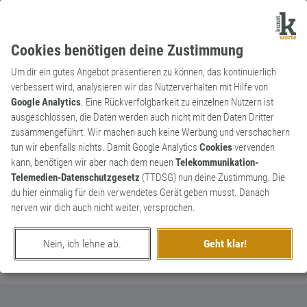
Cookies benötigen deine Zustimmung
Um dir ein gutes Angebot präsentieren zu können, das kontinuierlich
verbessert wird, analysieren wir das Nutzerverhalten mit Hilfe von
Google Analytics
. Eine Rückverfolgbarkeit zu einzelnen Nutzern ist
ausgeschlossen, die Daten werden auch nicht mit den Daten Dritter
Substantiv
Kunstwort
zusammengeführt. Wir machen auch keine Werbung und verschachern
Heucheleinheit
0
tun wir ebenfalls nichts. Damit Google Analytics
Cookies
vervenden
kann, benötigen wir aber nach dem neuen
Telekommunikation-
Das Streicheln unliebsamer Seelchen.
Telemedien-Datenschutzgesetz
(TTDSG) nun deine Zustimmung. Die
0
du hier einmalig für dein verwendetes Gerät geben musst. Danach
nerven wir dich auch nicht weiter, versprochen.
erschaffen von
Martin Söchting
am 5. Juni 2014
Nein, ich lehne ab.
Geht klar!