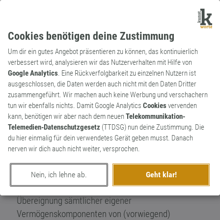
Cookies benötigen deine Zustimmung
Um dir ein gutes Angebot präsentieren zu können, das kontinuierlich
verbessert wird, analysieren wir das Nutzerverhalten mit Hilfe von
Google Analytics
. Eine Rückverfolgbarkeit zu einzelnen Nutzern ist
ausgeschlossen, die Daten werden auch nicht mit den Daten Dritter
Substantiv
Kunstwort
zusammengeführt. Wir machen auch keine Werbung und verschachern
Oblastierung (Substantiv),
tun wir ebenfalls nichts. Damit Google Analytics
Cookies
vervenden
oblasten (Verb)
kann, benötigen wir aber nach dem neuen
Telekommunikation-
Telemedien-Datenschutzgesetz
(TTDSG) nun deine Zustimmung. Die
Unter Oblastierung versteht man die im
du hier einmalig für dein verwendetes Gerät geben musst. Danach
vorauseilenden Gehorsam und ohne Not
nerven wir dich auch nicht weiter, versprochen.
durchgeführte vollkommene Unterwerfung,
Aufgabe der eigenen Werte und
Nein, ich lehne ab.
Geht klar!
Überzeugungen, sowie die unnötige
Übereignung sämtlicher eigener
Vermögenskomponenten von (vorwiegend)