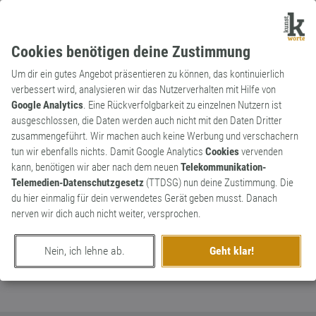
Cookies benötigen deine Zustimmung
Um dir ein gutes Angebot präsentieren zu können, das kontinuierlich
verbessert wird, analysieren wir das Nutzerverhalten mit Hilfe von
Google Analytics
. Eine Rückverfolgbarkeit zu einzelnen Nutzern ist
ausgeschlossen, die Daten werden auch nicht mit den Daten Dritter
Adjektiv
Kunstwort
zusammengeführt. Wir machen auch keine Werbung und verschachern
massiv-aggresiv
tun wir ebenfalls nichts. Damit Google Analytics
Cookies
vervenden
kann, benötigen wir aber nach dem neuen
Telekommunikation-
Das deutlich offensivere Gegenstück zu
0
Telemedien-Datenschutzgesetz
(TTDSG) nun deine Zustimmung. Die
passiv-aggresiv
du hier einmalig für dein verwendetes Gerät geben musst. Danach
0
nerven wir dich auch nicht weiter, versprochen.
erschaffen von
Grandissimo
am 4. Dezember 2025
Nein, ich lehne ab.
Geht klar!