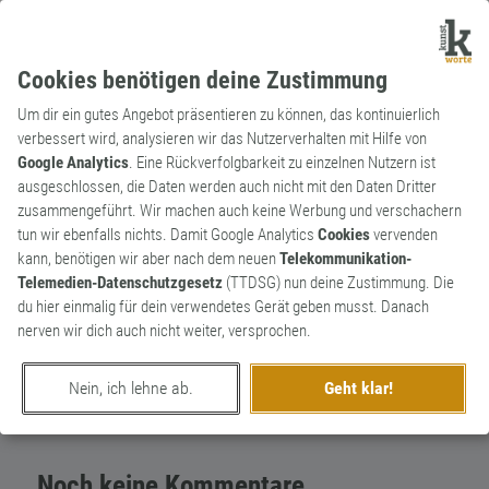
Cookies benötigen deine Zustimmung
Um dir ein gutes Angebot präsentieren zu können, das kontinuierlich
verbessert wird, analysieren wir das Nutzerverhalten mit Hilfe von
Google Analytics
. Eine Rückverfolgbarkeit zu einzelnen Nutzern ist
ausgeschlossen, die Daten werden auch nicht mit den Daten Dritter
Substantiv
Kunstwort
zusammengeführt. Wir machen auch keine Werbung und verschachern
Schätzhalter
0
tun wir ebenfalls nichts. Damit Google Analytics
Cookies
vervenden
kann, benötigen wir aber nach dem neuen
Telekommunikation-
Brillengestell (ohne Gläser)
Telemedien-Datenschutzgesetz
(TTDSG) nun deine Zustimmung. Die
0
du hier einmalig für dein verwendetes Gerät geben musst. Danach
nerven wir dich auch nicht weiter, versprochen.
erschaffen von
ChapTer Kronfeld
am 1. April 2014
Nein, ich lehne ab.
Geht klar!
Noch keine Kommentare