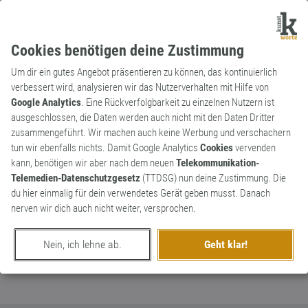
Cookies benötigen deine Zustimmung
Um dir ein gutes Angebot präsentieren zu können, das kontinuierlich
verbessert wird, analysieren wir das Nutzerverhalten mit Hilfe von
Google Analytics
. Eine Rückverfolgbarkeit zu einzelnen Nutzern ist
ausgeschlossen, die Daten werden auch nicht mit den Daten Dritter
Substantiv
Kunstwort
zusammengeführt. Wir machen auch keine Werbung und verschachern
Hansis Flickwerk
tun wir ebenfalls nichts. Damit Google Analytics
Cookies
vervenden
kann, benötigen wir aber nach dem neuen
Telekommunikation-
Andere Bezeichnung für die
0
Telemedien-Datenschutzgesetz
(TTDSG) nun deine Zustimmung. Die
Nationalmannschaft der letzen Monate.
du hier einmalig für dein verwendetes Gerät geben musst. Danach
0
nerven wir dich auch nicht weiter, versprochen.
erschaffen von
DJ Paul Katz
am 10. September 2023
Nein, ich lehne ab.
Geht klar!