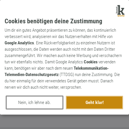
Cookies benötigen deine Zustimmung
Um dir ein gutes Angebot präsentieren zu können, das kontinuierlich
verbessert wird, analysieren wir das Nutzerverhalten mit Hilfe von
Google Analytics
. Eine Rückverfolgbarkeit zu einzelnen Nutzern ist
ausgeschlossen, die Daten werden auch nicht mit den Daten Dritter
Substantiv
Kunstwort
zusammengeführt. Wir machen auch keine Werbung und verschachern
Blassgenie
tun wir ebenfalls nichts. Damit Google Analytics
Cookies
vervenden
kann, benötigen wir aber nach dem neuen
Telekommunikation-
genialer, gotteslästerlicher und dabei
0
Telemedien-Datenschutzgesetz
(TTDSG) nun deine Zustimmung. Die
farbloser Mensch
du hier einmalig für dein verwendetes Gerät geben musst. Danach
0
nerven wir dich auch nicht weiter, versprochen.
erschaffen von
NeuWort
am 18. August 2023
Nein, ich lehne ab.
Geht klar!