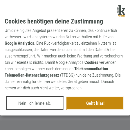
Cookies benötigen deine Zustimmung
Um dir ein gutes Angebot präsentieren zu können, das kontinuierlich
verbessert wird, analysieren wir das Nutzerverhalten mit Hilfe von
Google Analytics
. Eine Rückverfolgbarkeit zu einzelnen Nutzern ist
ausgeschlossen, die Daten werden auch nicht mit den Daten Dritter
Adjektiv
Kunstwort
zusammengeführt. Wir machen auch keine Werbung und verschachern
armutlos
0
tun wir ebenfalls nichts. Damit Google Analytics
Cookies
vervenden
kann, benötigen wir aber nach dem neuen
Telekommunikation-
nicht arm, aber trotzdem entmutigt
Telemedien-Datenschutzgesetz
(TTDSG) nun deine Zustimmung. Die
0
du hier einmalig für dein verwendetes Gerät geben musst. Danach
nerven wir dich auch nicht weiter, versprochen.
erschaffen von
NeuWort
am 13. Juli 2023
Nein, ich lehne ab.
Geht klar!