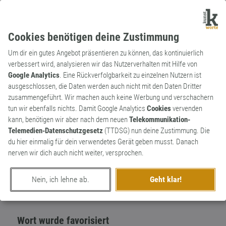
Cookies benötigen deine Zustimmung
Um dir ein gutes Angebot präsentieren zu können, das kontinuierlich
verbessert wird, analysieren wir das Nutzerverhalten mit Hilfe von
Google Analytics
. Eine Rückverfolgbarkeit zu einzelnen Nutzern ist
ausgeschlossen, die Daten werden auch nicht mit den Daten Dritter
Substantiv
Kunstwort
zusammengeführt. Wir machen auch keine Werbung und verschachern
Coffeinzient
tun wir ebenfalls nichts. Damit Google Analytics
Cookies
vervenden
kann, benötigen wir aber nach dem neuen
Telekommunikation-
Der Kaffee, der Macher zum Machen
1
Telemedien-Datenschutzgesetz
(TTDSG) nun deine Zustimmung. Die
macht.
du hier einmalig für dein verwendetes Gerät geben musst. Danach
0
nerven wir dich auch nicht weiter, versprochen.
erschaffen von
Martin Söchting
am 26. März 2014
Nein, ich lehne ab.
Geht klar!
Wort wurde favorisiert