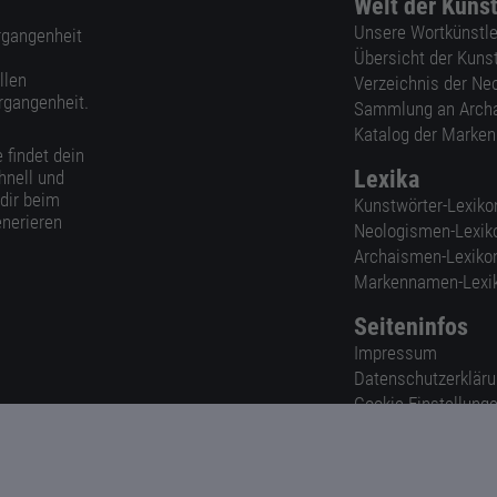
Welt der Kuns
Unsere Wortkünstle
ergangenheit
Übersicht der Kuns
llen
Verzeichnis der Ne
rgangenheit.
Sammlung an Arch
Katalog der Marke
 findet dein
Lexika
hnell und
 dir beim
Kunstwörter-Lexiko
nerieren
Neologismen-Lexik
Archaismen-Lexiko
Markennamen-Lexi
Seiteninfos
Impressum
Datenschutzerklär
Cookie-Einstellung
Nutzungsbedingun
AGB