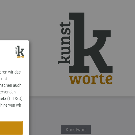
ieren wir das
n ist
 machen auch
ervenden
setz
(TTDSG)
h nerven wir
Kunstwort