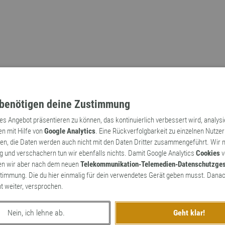
benötigen deine Zustimmung
tes Angebot präsentieren zu können, das kontinuierlich verbessert wird, analys
en mit Hilfe von
Google Analytics
. Eine Rückverfolgbarkeit zu einzelnen Nutzer
n, die Daten werden auch nicht mit den Daten Dritter zusammengeführt. Wir
Archaismen
Markennamen
 und verschachern tun wir ebenfalls nichts. Damit Google Analytics
Cookies
v
en wir aber nach dem neuen
Telekommunikation-Telemedien-Datenschutzge
timmung. Die du hier einmalig für dein verwendetes Gerät geben musst. Danac
ht weiter, versprochen.
Nein, ich lehne ab.
Geht klar!