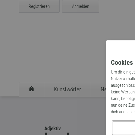
Registrieren
Anmelden
Cookies 
Um dir ein gu
Nutzerverhalt
ausgeschlosse
Kunstwörter
Neologismen
keine Werbung
kann, benötig
nun deine Zus
dich auch nic
Adjektiv