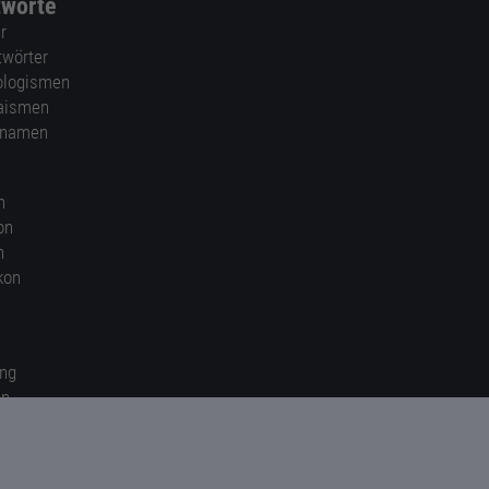
tworte
r
twörter
ologismen
aismen
nnamen
n
on
n
kon
ung
en
gen