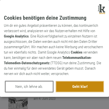
Cookies benötigen deine Zustimmung
Um dir ein gutes Angebot präsentieren zu können, das kontinuierlich
verbessert wird, analysieren wir das Nutzerverhalten mit Hilfe von
Google Analytics
. Eine Rückverfolgbarkeit zu einzelnen Nutzern ist
ausgeschlossen, die Daten werden auch nicht mit den Daten Dritter
Substantiv
Kunstwort
zusammengeführt. Wir machen auch keine Werbung und verschachern
Masolismus
tun wir ebenfalls nichts. Damit Google Analytics
Cookies
vervenden
kann, benötigen wir aber nach dem neuen
Telekommunikation-
Persönlichkeitseigenschaft, bei der ein
Telemedien-Datenschutzgesetz
(TTDSG) nun deine Zustimmung. Die
Mensch Lust oder Befriedigung dadurch
du hier einmalig für dein verwendetes Gerät geben musst. Danach
erlebt, dass er sich selbst Schmerzen
0
nerven wir dich auch nicht weiter, versprochen.
zugefügt
0
Nein, ich lehne ab.
Geht klar!
erschaffen von
NeuWort
am 4. Juni 2023