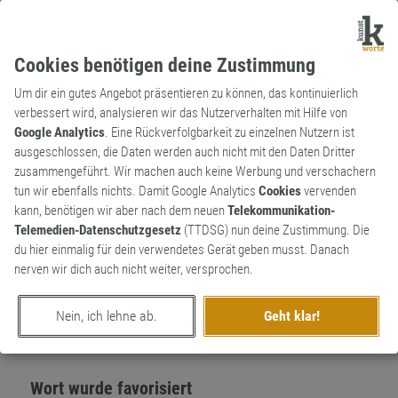
Cookies benötigen deine Zustimmung
Um dir ein gutes Angebot präsentieren zu können, das kontinuierlich
verbessert wird, analysieren wir das Nutzerverhalten mit Hilfe von
Google Analytics
. Eine Rückverfolgbarkeit zu einzelnen Nutzern ist
ausgeschlossen, die Daten werden auch nicht mit den Daten Dritter
Substantiv
Kunstwort
zusammengeführt. Wir machen auch keine Werbung und verschachern
Appsage
tun wir ebenfalls nichts. Damit Google Analytics
Cookies
vervenden
kann, benötigen wir aber nach dem neuen
Telekommunikation-
Verweigerung der Installation einer App |
1
Telemedien-Datenschutzgesetz
(TTDSG) nun deine Zustimmung. Die
Deinstallation einer App
du hier einmalig für dein verwendetes Gerät geben musst. Danach
0
nerven wir dich auch nicht weiter, versprochen.
erschaffen von
NeuWort
am 19. Mai 2023
Nein, ich lehne ab.
Geht klar!
Wort wurde favorisiert