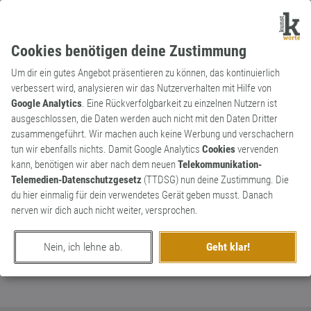
Cookies benötigen deine Zustimmung
Um dir ein gutes Angebot präsentieren zu können, das kontinuierlich
verbessert wird, analysieren wir das Nutzerverhalten mit Hilfe von
Google Analytics
. Eine Rückverfolgbarkeit zu einzelnen Nutzern ist
ausgeschlossen, die Daten werden auch nicht mit den Daten Dritter
Substantiv
Kunstwort
zusammengeführt. Wir machen auch keine Werbung und verschachern
Dormain
tun wir ebenfalls nichts. Damit Google Analytics
Cookies
vervenden
kann, benötigen wir aber nach dem neuen
Telekommunikation-
schlafende Internetadresse, Domain auf
0
Telemedien-Datenschutzgesetz
(TTDSG) nun deine Zustimmung. Die
Vorrat
du hier einmalig für dein verwendetes Gerät geben musst. Danach
0
nerven wir dich auch nicht weiter, versprochen.
erschaffen von
NeuWort
am 7. April 2023
Nein, ich lehne ab.
Geht klar!