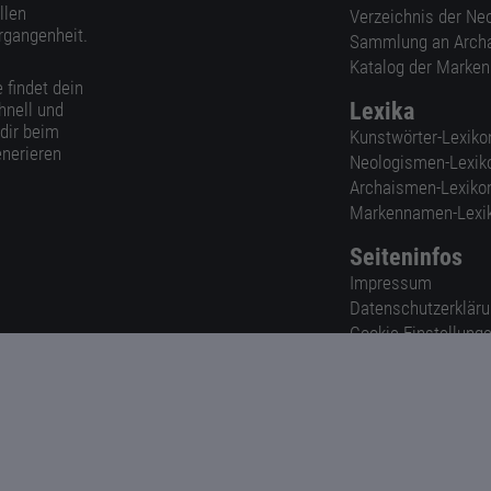
llen
Verzeichnis der Ne
rgangenheit.
Sammlung an Arch
Katalog der Marke
 findet dein
Lexika
hnell und
 dir beim
Kunstwörter-Lexiko
nerieren
Neologismen-Lexik
Archaismen-Lexiko
Markennamen-Lexi
Seiteninfos
Impressum
Datenschutzerklär
Cookie-Einstellung
Nutzungsbedingun
AGB