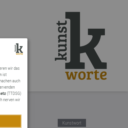
ieren wir das
n ist
 machen auch
ervenden
setz
(TTDSG)
h nerven wir
Kunstwort