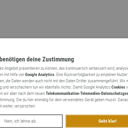
benötigen deine Zustimmung
tes Angebot präsentieren zu können, das kontinuierlich verbessert wird, analys
en mit Hilfe von
Google Analytics
. Eine Rückverfolgbarkeit zu einzelnen Nutzer
n, die Daten werden auch nicht mit den Daten Dritter zusammengeführt. Wir
Archaismen
Markennamen
 und verschachern tun wir ebenfalls nichts. Damit Google Analytics
Cookies
v
en wir aber nach dem neuen
Telekommunikation-Telemedien-Datenschutzge
timmung. Die du hier einmalig für dein verwendetes Gerät geben musst. Danac
ht weiter, versprochen.
Nein, ich lehne ab.
Geht klar!