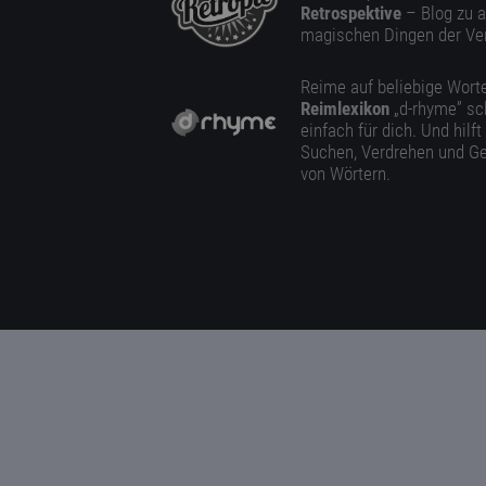
Retrospektive
– Blog zu a
magischen Dingen der Ve
Reime auf beliebige Worte
Reimlexikon
„d-rhyme” sc
einfach für dich. Und hilft
Suchen, Verdrehen und Ge
von Wörtern.