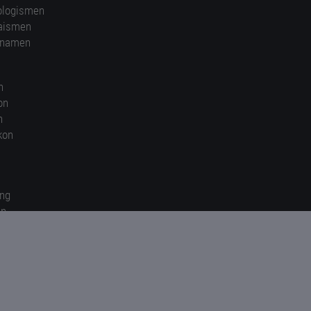
ologismen
aismen
nnamen
n
on
n
kon
ung
en
gen
© 2026 kunst-worte.de