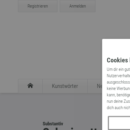
Registrieren
Anmelden
Cookies 
Um dir ein gu
Nutzerverhalt
ausgeschlosse
Kunstwörter
Neologismen
keine Werbung
kann, benötig
nun deine Zus
dich auch nic
Substantiv