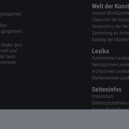
Welt der Kuns
Unsere Wortkünstle
ergangenheit
Übersicht der Kuns
llen
Verzeichnis der Ne
rgangenheit.
Sammlung an Arch
Katalog der Marke
 findet dein
Lexika
hnell und
 dir beim
Kunstwörter-Lexiko
nerieren
Neologismen-Lexik
Archaismen-Lexiko
Markennamen-Lexi
Seiteninfos
Impressum
Datenschutzerklär
Cookie-Einstellung
Nutzungsbedingun
AGB