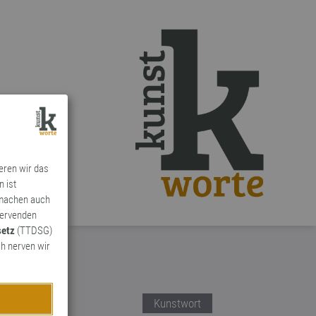
ieren wir das
n ist
 machen auch
ervenden
setz
(TTDSG)
h nerven wir
Kunstwort