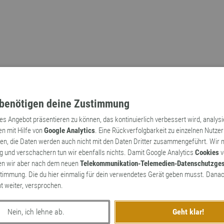
benötigen deine Zustimmung
tes Angebot präsentieren zu können, das kontinuierlich verbessert wird, analys
en mit Hilfe von
Google Analytics
. Eine Rückverfolgbarkeit zu einzelnen Nutzer
n, die Daten werden auch nicht mit den Daten Dritter zusammengeführt. Wir
Archaismen
Markennamen
 und verschachern tun wir ebenfalls nichts. Damit Google Analytics
Cookies
v
en wir aber nach dem neuen
Telekommunikation-Telemedien-Datenschutzge
timmung. Die du hier einmalig für dein verwendetes Gerät geben musst. Danac
ht weiter, versprochen.
Nein, ich lehne ab.
Geht klar!