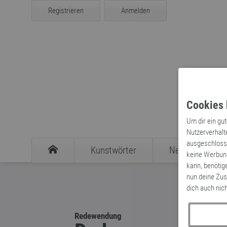
Registrieren
Anmelden
Cookies 
Um dir ein gu
Nutzerverhalt
ausgeschlosse
Kunstwörter
Neologismen
keine Werbung
kann, benötig
nun deine Zus
dich auch nic
Redewendung