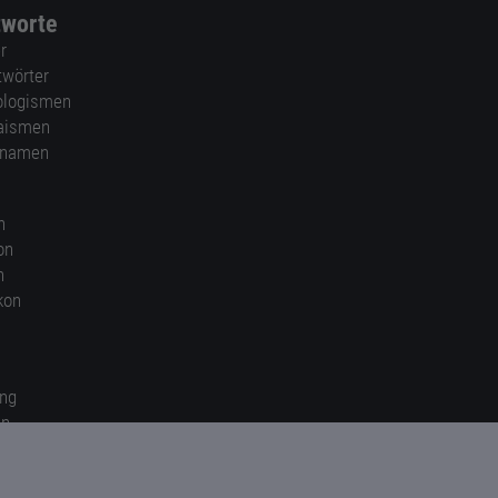
tworte
r
twörter
ologismen
aismen
nnamen
n
on
n
kon
ung
en
gen