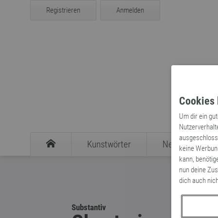
Registrieren
Anmelden
Cookies 
Um dir ein gu
Nutzerverhalt
ausgeschlosse
Kunstwörter
Neologismen
keine Werbung
kann, benötig
nun deine Zus
dich auch nic
Substantiv