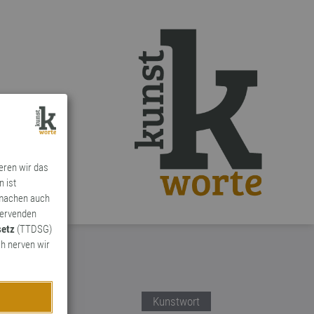
ieren wir das
n ist
 machen auch
ervenden
setz
(TTDSG)
h nerven wir
Kunstwort