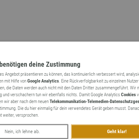
benötigen deine Zustimmung
tes Angebot präsentieren zu können, das kontinuierlich verbessert wird, analys
en mit Hilfe von
Google Analytics
. Eine Rückverfolgbarkeit zu einzelnen Nutzer
n, die Daten werden auch nicht mit den Daten Dritter zusammengeführt. Wir
Archaismen
Markennamen
 und verschachern tun wir ebenfalls nichts. Damit Google Analytics
Cookies
v
en wir aber nach dem neuen
Telekommunikation-Telemedien-Datenschutzge
timmung. Die du hier einmalig für dein verwendetes Gerät geben musst. Danac
ht weiter, versprochen.
Nein, ich lehne ab.
Geht klar!