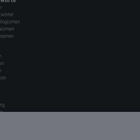
r
twörter
ologismen
aismen
nnamen
n
on
n
kon
ung
en
gen