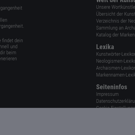
Unsere Wortkünstle
ergangenheit
Übersicht der Kuns
llen
Verzeichnis der Ne
rgangenheit.
Sammlung an Arch
Katalog der Marke
 findet dein
Lexika
hnell und
 dir beim
Kunstwörter-Lexiko
nerieren
Neologismen-Lexik
Archaismen-Lexiko
Markennamen-Lexi
Seiteninfos
Impressum
Datenschutzerklär
Cookie-Einstellung
Nutzungsbedingun
AGB