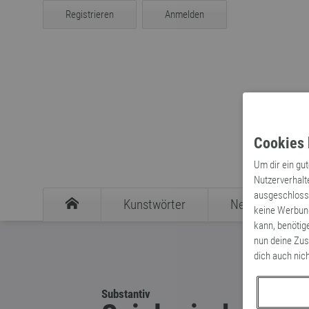
Registrieren
Anmelden
Cookies 
Um dir ein gu
Nutzerverhalt
ausgeschlosse
Kunstwörter
Neologismen
keine Werbung
kann, benötig
nun deine Zus
dich auch nic
Substantiv