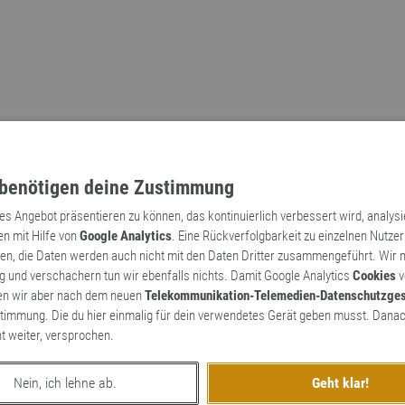
benötigen deine Zustimmung
tes Angebot präsentieren zu können, das kontinuierlich verbessert wird, analys
en mit Hilfe von
Google Analytics
. Eine Rückverfolgbarkeit zu einzelnen Nutzer
n, die Daten werden auch nicht mit den Daten Dritter zusammengeführt. Wir
Archaismen
Markennamen
 und verschachern tun wir ebenfalls nichts. Damit Google Analytics
Cookies
v
en wir aber nach dem neuen
Telekommunikation-Telemedien-Datenschutzge
timmung. Die du hier einmalig für dein verwendetes Gerät geben musst. Danac
ht weiter, versprochen.
Nein, ich lehne ab.
Geht klar!