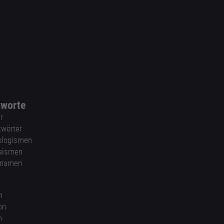
tworte
r
twörter
ologismen
aismen
nnamen
n
on
n