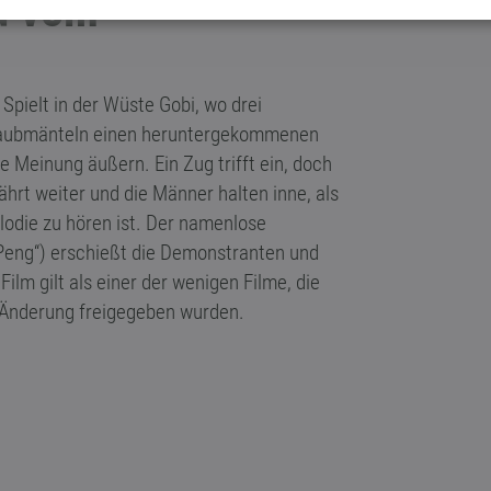
ed vom
Spielt in der Wüste Gobi, wo drei
Staubmänteln einen heruntergekommenen
e Meinung äußern. Ein Zug trifft ein, doch
hrt weiter und die Männer halten inne, als
odie zu hören ist. Der namenlose
Peng“) erschießt die Demonstranten und
ilm gilt als einer der wenigen Filme, die
 Änderung freigegeben wurden.