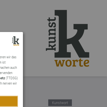
ieren wir das
n ist
 machen auch
ervenden
setz
(TTDSG)
h nerven wir
Kunstwort