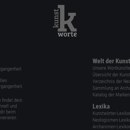
Welt der Kuns
Unsere Wortkünstle
ergangenheit
Übersicht der Kuns
llen
Verzeichnis der Ne
rgangenheit.
Sammlung an Arch
Katalog der Marke
 findet dein
Lexika
hnell und
 dir beim
Kunstwörter-Lexiko
nerieren
Neologismen-Lexik
Archaismen-Lexiko