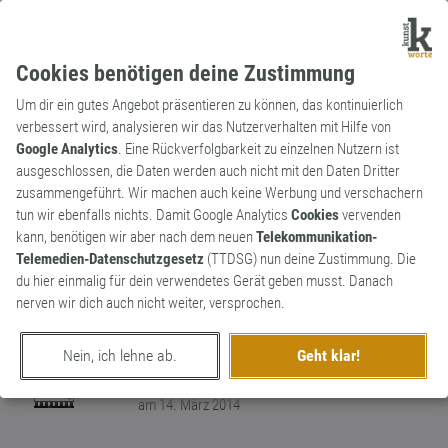
Cookies benötigen deine Zustimmung
Um dir ein gutes Angebot präsentieren zu können, das kontinuierlich
verbessert wird, analysieren wir das Nutzerverhalten mit Hilfe von
Google Analytics
. Eine Rückverfolgbarkeit zu einzelnen Nutzern ist
ausgeschlossen, die Daten werden auch nicht mit den Daten Dritter
Substantiv
Kunstwort
zusammengeführt. Wir machen auch keine Werbung und verschachern
Ehrwokonten
tun wir ebenfalls nichts. Damit Google Analytics
Cookies
vervenden
kann, benötigen wir aber nach dem neuen
Telekommunikation-
Nicht nur Nummernkonten sind meist
Telemedien-Datenschutzgesetz
(TTDSG) nun deine Zustimmung. Die
Schwarze Geldkonten. Es gibt auch
du hier einmalig für dein verwendetes Gerät geben musst. Danach
schwarze Ehrenwortkonten.Historie: siehe
0
nerven wir dich auch nicht weiter, versprochen.
Causa BLÜHENDE LANDSCHAFTEN
0
Nein, ich lehne ab.
Geht klar!
erschaffen von
ChapTer Kronfeld
am 14. März 2014