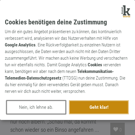
Cookies benötigen deine Zustimmung
Um dir ein gutes Angebot präsentieren zu können, das kontinuierlich
verbessert wird, analysieren wir das Nutzerverhalten mit Hilfe von
Google Analytics
. Eine Rückverfolgbarkeit zu einzelnen Nutzern ist
ausgeschlossen, die Daten werden auch nicht mit den Daten Dritter
Substantiv
Kunstwort
zusammengeführt. Wir machen auch keine Werbung und verschachern
Binso
tun wir ebenfalls nichts. Damit Google Analytics
Cookies
vervenden
kann, benötigen wir aber nach dem neuen
Telekommunikation-
Fahrer eines PKWs mit dem kreativen
Telemedien-Datenschutzgesetz
(TTDSG) nun deine Zustimmung. Die
Binger Wunschkennzeichen BIN SO, das
du hier einmalig für dein verwendetes Gerät geben musst. Danach
man im Landkreis Mainz-Bingen an jeder
nerven wir dich auch nicht weiter, versprochen.
dritten Karre sieht. Und die Moral von der
Geschicht: Wenn alle etwas nachahmen,
Nein, ich lehne ab.
Geht klar!
was irgendeiner mal witzig fand, wird es
nur noch albern. „Schau mal, da kommt
schon wieder so ein Binso angefahren ...
0