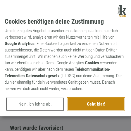
Cookies benötigen deine Zustimmung
Um dir ein gutes Angebot präsentieren zu können, das kontinuierlich
verbessert wird, analysieren wir das Nutzerverhalten mit Hilfe von
Google Analytics
. Eine Rückverfolgbarkeit zu einzelnen Nutzern ist
ausgeschlossen, die Daten werden auch nicht mit den Daten Dritter
Adjektiv
Kunstwort
zusammengeführt. Wir machen auch keine Werbung und verschachern
fotogähn
tun wir ebenfalls nichts. Damit Google Analytics
Cookies
vervenden
kann, benötigen wir aber nach dem neuen
Telekommunikation-
Völlig ausdrucks-, wie belangloses
2
Telemedien-Datenschutzgesetz
(TTDSG) nun deine Zustimmung. Die
Fotomotiv
du hier einmalig für dein verwendetes Gerät geben musst. Danach
0
nerven wir dich auch nicht weiter, versprochen.
erschaffen von
Martin Söchting
am 28. Januar 2014
Nein, ich lehne ab.
Geht klar!
Wort wurde favorisiert