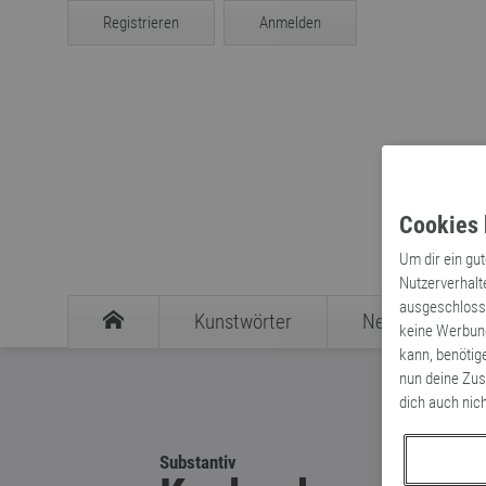
Registrieren
Anmelden
Cookies 
Um dir ein gu
Nutzerverhalt
ausgeschlosse
Kunstwörter
Neologismen
keine Werbung
kann, benötig
nun deine Zus
dich auch nic
Substantiv