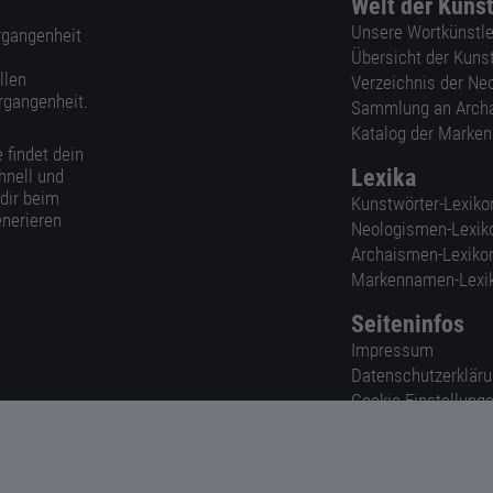
Welt der Kuns
Unsere Wortkünstle
ergangenheit
Übersicht der Kuns
llen
Verzeichnis der Ne
rgangenheit.
Sammlung an Arch
Katalog der Marke
 findet dein
Lexika
hnell und
 dir beim
Kunstwörter-Lexiko
nerieren
Neologismen-Lexik
Archaismen-Lexiko
Markennamen-Lexi
Seiteninfos
Impressum
Datenschutzerklär
Cookie-Einstellung
Nutzungsbedingun
AGB