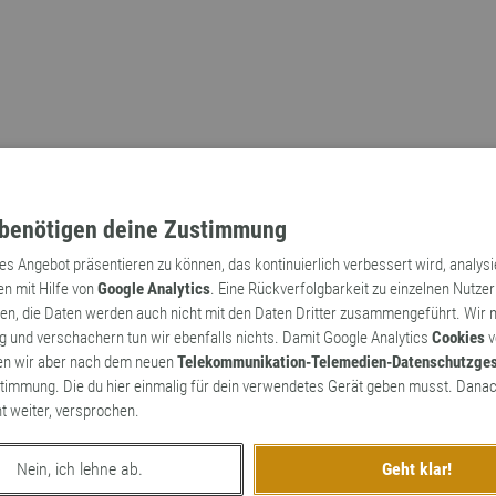
benötigen deine Zustimmung
tes Angebot präsentieren zu können, das kontinuierlich verbessert wird, analys
en mit Hilfe von
Google Analytics
. Eine Rückverfolgbarkeit zu einzelnen Nutzer
n, die Daten werden auch nicht mit den Daten Dritter zusammengeführt. Wir
Archaismen
Markennamen
 und verschachern tun wir ebenfalls nichts. Damit Google Analytics
Cookies
v
en wir aber nach dem neuen
Telekommunikation-Telemedien-Datenschutzge
timmung. Die du hier einmalig für dein verwendetes Gerät geben musst. Danac
ht weiter, versprochen.
Nein, ich lehne ab.
Geht klar!