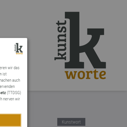
ieren wir das
n ist
 machen auch
ervenden
setz
(TTDSG)
h nerven wir
Kunstwort