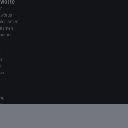
tworte
r
twörter
ologismen
aismen
nnamen
n
on
n
kon
ung
en
gen