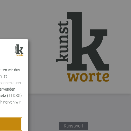
ieren wir das
n ist
 machen auch
ervenden
setz
(TTDSG)
h nerven wir
Kunstwort