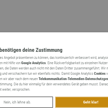
benötigen deine Zustimmung
tes Angebot präsentieren zu können, das kontinuierlich verbessert wird, analys
en mit Hilfe von
Google Analytics
. Eine Rückverfolgbarkeit zu einzelnen Nutzer
n, die Daten werden auch nicht mit den Daten Dritter zusammengeführt. Wir
Archaismen
Markennamen
 und verschachern tun wir ebenfalls nichts. Damit Google Analytics
Cookies
v
en wir aber nach dem neuen
Telekommunikation-Telemedien-Datenschutzge
timmung. Die du hier einmalig für dein verwendetes Gerät geben musst. Danac
ht weiter, versprochen.
Nein, ich lehne ab.
Geht klar!