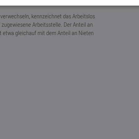
 verwechseln, kennzeichnet das Arbeitslos
 zugewiesene Arbeitsstelle. Der Anteil an
gt etwa gleichauf mit dem Anteil an Nieten