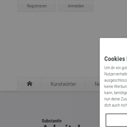
Registrieren
Anmelden
Cookies 
Um dir ein gu
Nutzerverhalt
ausgeschlosse
Kunstwörter
Neologismen
keine Werbung
kann, benötig
nun deine Zus
dich auch nic
Substantiv