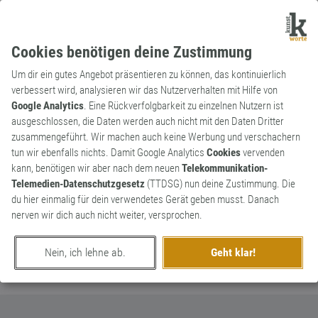
Cookies benötigen deine Zustimmung
Um dir ein gutes Angebot präsentieren zu können, das kontinuierlich
verbessert wird, analysieren wir das Nutzerverhalten mit Hilfe von
Google Analytics
. Eine Rückverfolgbarkeit zu einzelnen Nutzern ist
ausgeschlossen, die Daten werden auch nicht mit den Daten Dritter
Substantiv
Kunstwort
zusammengeführt. Wir machen auch keine Werbung und verschachern
Krasshüpfer
1
tun wir ebenfalls nichts. Damit Google Analytics
Cookies
vervenden
kann, benötigen wir aber nach dem neuen
Telekommunikation-
Tänzer des Harlem-Shake.
Telemedien-Datenschutzgesetz
(TTDSG) nun deine Zustimmung. Die
0
du hier einmalig für dein verwendetes Gerät geben musst. Danach
nerven wir dich auch nicht weiter, versprochen.
erschaffen von
Martin Söchting
am 28. November 2013
Nein, ich lehne ab.
Geht klar!