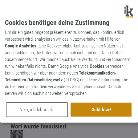
Cookies benötigen deine Zustimmung
Um dir ein gutes Angebot präsentieren zu können, das kontinuierlich
verbessert wird, analysieren wir das Nutzerverhalten mit Hilfe von
Google Analytics
. Eine Rückverfolgbarkeit zu einzelnen Nutzern ist
ausgeschlossen, die Daten werden auch nicht mit den Daten Dritter
Substantiv
Kunstwort
zusammengeführt. Wir machen auch keine Werbung und verschachern
Schmierobst
1
tun wir ebenfalls nichts. Damit Google Analytics
Cookies
vervenden
kann, benötigen wir aber nach dem neuen
Telekommunikation-
fruchtige Marmelade
Telemedien-Datenschutzgesetz
(TTDSG) nun deine Zustimmung. Die
0
du hier einmalig für dein verwendetes Gerät geben musst. Danach
nerven wir dich auch nicht weiter, versprochen.
erschaffen von
Frau V.
am 11. März 2022
Nein, ich lehne ab.
Geht klar!
Wort wurde favorisiert