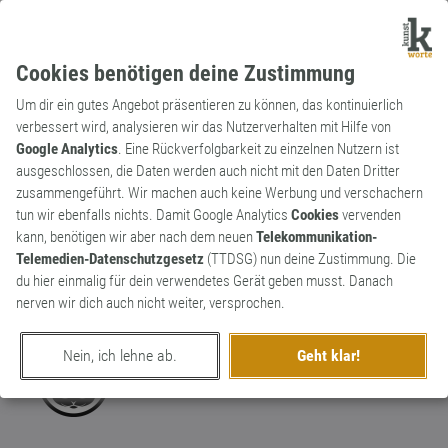
Cookies benötigen deine Zustimmung
Um dir ein gutes Angebot präsentieren zu können, das kontinuierlich
verbessert wird, analysieren wir das Nutzerverhalten mit Hilfe von
Google Analytics
. Eine Rückverfolgbarkeit zu einzelnen Nutzern ist
ausgeschlossen, die Daten werden auch nicht mit den Daten Dritter
Substantiv
Kunstwort
zusammengeführt. Wir machen auch keine Werbung und verschachern
Pissionar
tun wir ebenfalls nichts. Damit Google Analytics
Cookies
vervenden
kann, benötigen wir aber nach dem neuen
Telekommunikation-
Fanatiker, der einen bekehren will, dass
Telemedien-Datenschutzgesetz
(TTDSG) nun deine Zustimmung. Die
man sich zum Pis... äh Pinkeln gefälligst
1
du hier einmalig für dein verwendetes Gerät geben musst. Danach
hinsetzt.
nerven wir dich auch nicht weiter, versprochen.
0
Nein, ich lehne ab.
Geht klar!
erschaffen von
DJ Paul Katz
am 15. Februar 2022