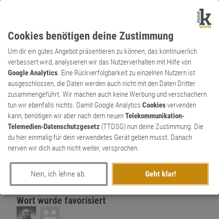
Cookies benötigen deine Zustimmung
Um dir ein gutes Angebot präsentieren zu können, das kontinuierlich
verbessert wird, analysieren wir das Nutzerverhalten mit Hilfe von
Google Analytics
. Eine Rückverfolgbarkeit zu einzelnen Nutzern ist
ausgeschlossen, die Daten werden auch nicht mit den Daten Dritter
Substantiv
Kunstwort
zusammengeführt. Wir machen auch keine Werbung und verschachern
Coffin-to-go
2
tun wir ebenfalls nichts. Damit Google Analytics
Cookies
vervenden
kann, benötigen wir aber nach dem neuen
Telekommunikation-
Für das kleine Sterben zwischendurch
Telemedien-Datenschutzgesetz
(TTDSG) nun deine Zustimmung. Die
0
du hier einmalig für dein verwendetes Gerät geben musst. Danach
nerven wir dich auch nicht weiter, versprochen.
erschaffen von
Martin Söchting
am 6. November 2013
Nein, ich lehne ab.
Geht klar!
Wort wurde favorisiert