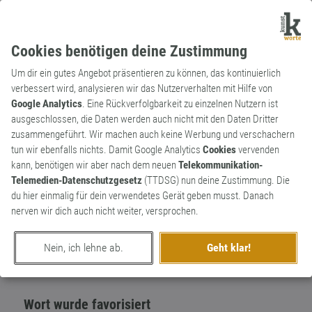
Cookies benötigen deine Zustimmung
Um dir ein gutes Angebot präsentieren zu können, das kontinuierlich
verbessert wird, analysieren wir das Nutzerverhalten mit Hilfe von
Google Analytics
. Eine Rückverfolgbarkeit zu einzelnen Nutzern ist
ausgeschlossen, die Daten werden auch nicht mit den Daten Dritter
Substantiv
Kunstwort
zusammengeführt. Wir machen auch keine Werbung und verschachern
Highsnobiety
tun wir ebenfalls nichts. Damit Google Analytics
Cookies
vervenden
kann, benötigen wir aber nach dem neuen
Telekommunikation-
Die oberen 10.000 Versnobten. Hochnäsig,
4
Telemedien-Datenschutzgesetz
(TTDSG) nun deine Zustimmung. Die
arrogant und anmaßend.
du hier einmalig für dein verwendetes Gerät geben musst. Danach
0
nerven wir dich auch nicht weiter, versprochen.
erschaffen von
Gam3lock
am 7. Januar 2022
Nein, ich lehne ab.
Geht klar!
Wort wurde favorisiert