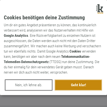
Cookies benötigen deine Zustimmung
Um dir ein gutes Angebot präsentieren zu können, das kontinuierlich
verbessert wird, analysieren wir das Nutzerverhalten mit Hilfe von
Google Analytics
. Eine Rückverfolgbarkeit zu einzelnen Nutzern ist
ausgeschlossen, die Daten werden auch nicht mit den Daten Dritter
Substantiv
Kunstwort
zusammengeführt. Wir machen auch keine Werbung und verschachern
Homeofficebaby
tun wir ebenfalls nichts. Damit Google Analytics
Cookies
vervenden
kann, benötigen wir aber nach dem neuen
Telekommunikation-
prognostizierte Babyschwemme nach dem
0
Telemedien-Datenschutzgesetz
(TTDSG) nun deine Zustimmung. Die
Lockdown
du hier einmalig für dein verwendetes Gerät geben musst. Danach
0
nerven wir dich auch nicht weiter, versprochen.
erschaffen von
worddragon
am 28. März 2021
Nein, ich lehne ab.
Geht klar!