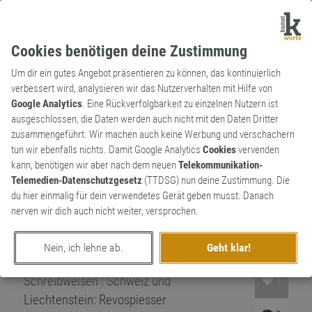
Cookies benötigen deine Zustimmung
Um dir ein gutes Angebot präsentieren zu können, das kontinuierlich
verbessert wird, analysieren wir das Nutzerverhalten mit Hilfe von
Google Analytics
. Eine Rückverfolgbarkeit zu einzelnen Nutzern ist
ausgeschlossen, die Daten werden auch nicht mit den Daten Dritter
Substantiv
Kunstwort
zusammengeführt. Wir machen auch keine Werbung und verschachern
Revospießer
tun wir ebenfalls nichts. Damit Google Analytics
Cookies
vervenden
kann, benötigen wir aber nach dem neuen
Telekommunikation-
kleinbürgerlicher Mensch mit
Telemedien-Datenschutzgesetz
(TTDSG) nun deine Zustimmung. Die
revolutionärem Selbstverständnis. Er
du hier einmalig für dein verwendetes Gerät geben musst. Danach
zeichnet sich durch geistiger Enge und
nerven wir dich auch nicht weiter, versprochen.
Realitätsferne aus. Durch verbale
Aggression demonstriert er sein
Nein, ich lehne ab.
Geht klar!
revolutionäres Selbstbild. Alternative
Schreibweisen : Schweiz und
1
Liechtenstein: Revospiesser