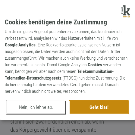
Cookies benötigen deine Zustimmung
Um dir ein gutes Angebot präsentieren zu können, das kontinuierlich
verbessert wird, analysieren wir das Nutzerverhalten mit Hilfe von
Google Analytics
. Eine Rückverfolgbarkeit zu einzelnen Nutzern ist
ausgeschlossen, die Daten werden auch nicht mit den Daten Dritter
Redewendung
Kunstwort
zusammengeführt. Wir machen auch keine Werbung und verschachern
Ich roll mir einen runter
tun wir ebenfalls nichts. Damit Google Analytics
Cookies
vervenden
kann, benötigen wir aber nach dem neuen
Telekommunikation-
Da mich seit einer Woche
Telemedien-Datenschutzgesetz
(TTDSG) nun deine Zustimmung. Die
Rückenschmerzen plagen (die
du hier einmalig für dein verwendetes Gerät geben musst. Danach
Nebenwirkung von vier Wochen
nerven wir dich auch nicht weiter, versprochen.
Homeoffice), habe ich mal eine von diesen
ominösen Rückenrollen ausprobiert. Und
Nein, ich lehne ab.
Geht klar!
siehe da: die helfen tatsächlich. Man
stöhnt sich zwar ordentlich einen ab, wenn
das Körpergewicht über die verspannte