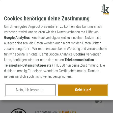
Cookies benötigen deine Zustimmung
Um dir ein gutes Angebot präsentieren zu können, das kontinuierlich
verbessert wird, analysieren wir das Nutzerverhalten mit Hilfe von
Google Analytics
. Eine Rückverfolgbarkeit zu einzelnen Nutzern ist
ausgeschlossen, die Daten werden auch nicht mit den Daten Dritter
Redewendung
Kunstwort
zusammengeführt. Wir machen auch keine Werbung und verschachern
Ich klatsche nur beim
tun wir ebenfalls nichts. Damit Google Analytics
Cookies
vervenden
Aufguss
kann, benötigen wir aber nach dem neuen
Telekommunikation-
Telemedien-Datenschutzgesetz
(TTDSG) nun deine Zustimmung. Die
Für mich sind auch Saunameister
du hier einmalig für dein verwendetes Gerät geben musst. Danach
systemrelevant. Sofern sie die hohe Kunst
nerven wir dich auch nicht weiter, versprochen.
des Aufgusses beherrschen und nicht nur
stümperhaft mit dem Handtuch
0
Nein, ich lehne ab.
Geht klar!
rumwedeln.
0
erschaffen von
DJ Paul Katz