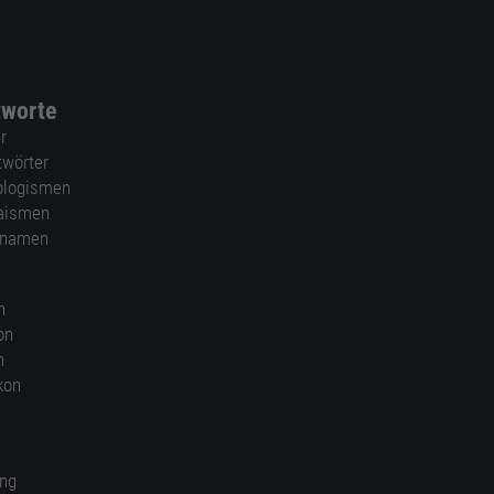
tworte
r
twörter
ologismen
aismen
nnamen
n
on
n
kon
ung