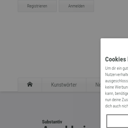
Registrieren
Anmelden
Cookies 
Um dir ein gu
Nutzerverhalt
ausgeschlosse
Kunstwörter
Neologismen
keine Werbung
kann, benötig
nun deine Zus
dich auch nic
Substantiv