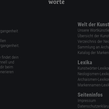
Welt der Kuns
Unsere Wortkünstle
ergangenheit
Übersicht der Kuns
llen
Verzeichnis der Ne
rgangenheit.
Sammlung an Arch
Katalog der Marke
 findet dein
Lexika
hnell und
 dir beim
Kunstwörter-Lexiko
nerieren
Neologismen-Lexik
Archaismen-Lexiko
Markennamen-Lexi
Seiteninfos
Impressum
Datenschutzerklär