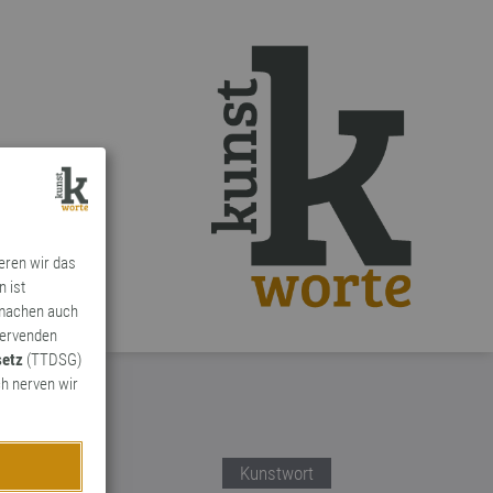
ieren wir das
n ist
 machen auch
ervenden
setz
(TTDSG)
h nerven wir
Kunstwort