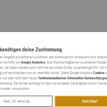
benötigen deine Zustimmung
tes Angebot präsentieren zu können, das kontinuierlich verbessert wird, analys
en mit Hilfe von
Google Analytics
. Eine Rückverfolgbarkeit zu einzelnen Nutzer
n, die Daten werden auch nicht mit den Daten Dritter zusammengeführt. Wir
Archaismen
Markennamen
 und verschachern tun wir ebenfalls nichts. Damit Google Analytics
Cookies
v
en wir aber nach dem neuen
Telekommunikation-Telemedien-Datenschutzge
timmung. Die du hier einmalig für dein verwendetes Gerät geben musst. Danac
ht weiter, versprochen.
Nein, ich lehne ab.
Geht klar!