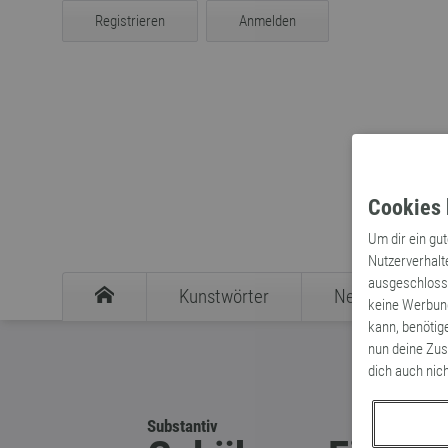
Registrieren
Anmelden
Cookies 
Um dir ein gu
Nutzerverhalt
ausgeschlosse
Kunstwörter
Neologismen
keine Werbung
kann, benötig
nun deine Zus
dich auch nic
Substantiv