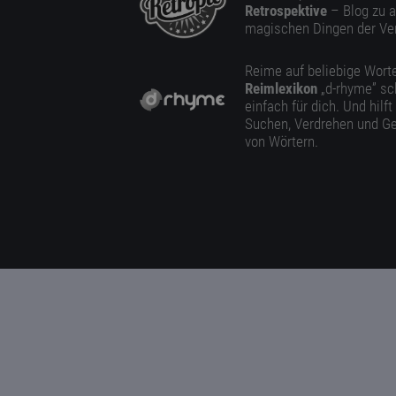
Retrospektive
– Blog zu a
magischen Dingen der Ve
Reime auf beliebige Worte
Reimlexikon
„d-rhyme” sc
einfach für dich. Und hilft
Suchen, Verdrehen und Ge
von Wörtern.