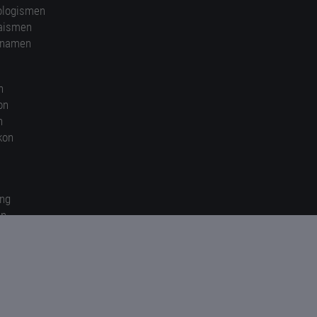
ologismen
aismen
nnamen
n
on
n
kon
ung
en
gen
© 2026 kunst-worte.de