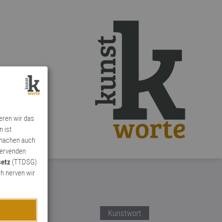
ieren wir das
n ist
 machen auch
ervenden
setz
(TTDSG)
h nerven wir
Kunstwort