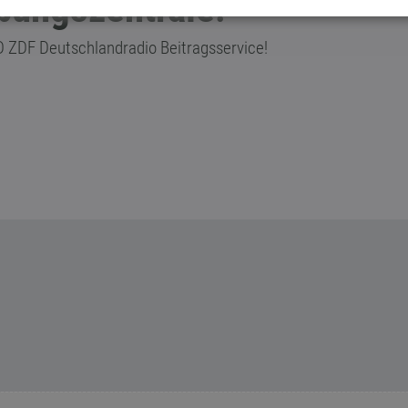
bungszentrale!
RD ZDF Deutschlandradio Beitragsservice!