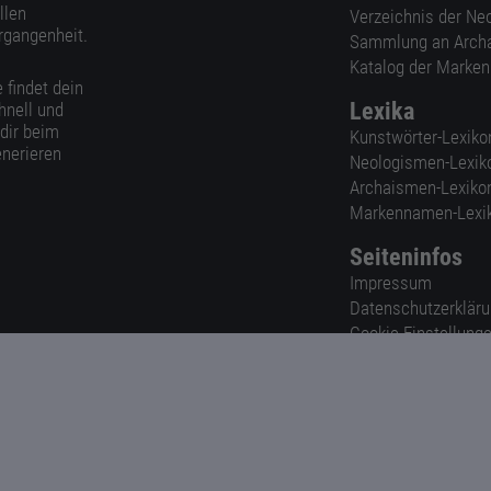
llen
Verzeichnis der Ne
rgangenheit.
Sammlung an Arch
Katalog der Marke
 findet dein
Lexika
hnell und
 dir beim
Kunstwörter-Lexiko
nerieren
Neologismen-Lexik
Archaismen-Lexiko
Markennamen-Lexi
Seiteninfos
Impressum
Datenschutzerklär
Cookie-Einstellung
Nutzungsbedingun
AGB