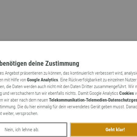
benötigen deine Zustimmung
tes Angebot präsentieren zu können, das kontinuierlich verbessert wird, analys
en mit Hilfe von
Google Analytics
. Eine Rückverfolgbarkeit zu einzelnen Nutzer
n, die Daten werden auch nicht mit den Daten Dritter zusammengeführt. Wir
Archaismen
Markennamen
 und verschachern tun wir ebenfalls nichts. Damit Google Analytics
Cookies
v
en wir aber nach dem neuen
Telekommunikation-Telemedien-Datenschutzge
timmung. Die du hier einmalig für dein verwendetes Gerät geben musst. Danac
ht weiter, versprochen.
Nein, ich lehne ab.
Geht klar!