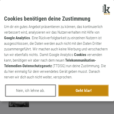
Cookies benötigen deine Zustimmung
Um dir ein gutes Angebot präsentieren zu können, das kontinuierlich
verbessert wird, analysieren wir das Nutzerverhalten mit Hilfe von
Google Analytics
. Eine Rückverfolgbarkeit zu einzelnen Nutzern ist
ausgeschlossen, die Daten werden auch nicht mit den Daten Dritter
Substantiv
Kunstwort
zusammengeführt. Wir machen auch keine Werbung und verschachern
Auraputztrupp
tun wir ebenfalls nichts. Damit Google Analytics
Cookies
vervenden
kann, benötigen wir aber nach dem neuen
Telekommunikation-
Eine Gruppe von Menschen die gemeinsam
Telemedien-Datenschutzgesetz
(TTDSG) nun deine Zustimmung. Die
mit Dir Deine Aura reinigt. Und löst von
1
du hier einmalig für dein verwendetes Gerät geben musst. Danach
Dunklen Energien.
nerven wir dich auch nicht weiter, versprochen.
0
Nein, ich lehne ab.
Geht klar!
erschaffen von
friede_nie_gekriegt
am 23. Februar 2020