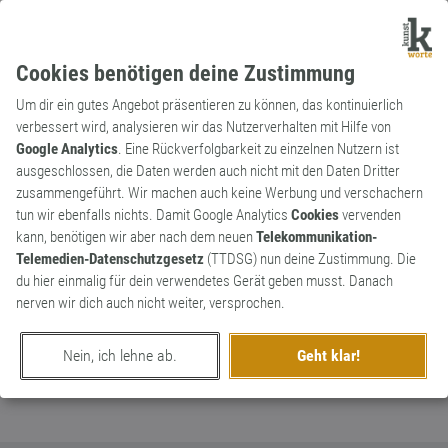
Cookies benötigen deine Zustimmung
Um dir ein gutes Angebot präsentieren zu können, das kontinuierlich
verbessert wird, analysieren wir das Nutzerverhalten mit Hilfe von
Google Analytics
. Eine Rückverfolgbarkeit zu einzelnen Nutzern ist
ausgeschlossen, die Daten werden auch nicht mit den Daten Dritter
Substantiv
Kunstwort
zusammengeführt. Wir machen auch keine Werbung und verschachern
Dialogory
tun wir ebenfalls nichts. Damit Google Analytics
Cookies
vervenden
kann, benötigen wir aber nach dem neuen
Telekommunikation-
Servername für Digitalen Daten-pool der
0
Telemedien-Datenschutzgesetz
(TTDSG) nun deine Zustimmung. Die
p2p Daten++
du hier einmalig für dein verwendetes Gerät geben musst. Danach
0
nerven wir dich auch nicht weiter, versprochen.
erschaffen von
Hellgate
am 4. Februar 2020
Nein, ich lehne ab.
Geht klar!