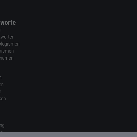
tworte
r
twörter
ologismen
aismen
nnamen
n
on
n
kon
ung
en