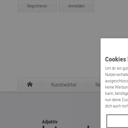
Registrieren
Anmelden
Cookies 
Um dir ein gu
Nutzerverhalt
ausgeschlosse
Kunstwörter
Neologismen
keine Werbung
kann, benötig
nun deine Zus
dich auch nic
Adjektiv