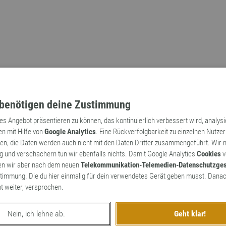
benötigen deine Zustimmung
tes Angebot präsentieren zu können, das kontinuierlich verbessert wird, analys
en mit Hilfe von
Google Analytics
. Eine Rückverfolgbarkeit zu einzelnen Nutzer
n, die Daten werden auch nicht mit den Daten Dritter zusammengeführt. Wir
Archaismen
Markennamen
 und verschachern tun wir ebenfalls nichts. Damit Google Analytics
Cookies
v
en wir aber nach dem neuen
Telekommunikation-Telemedien-Datenschutzge
timmung. Die du hier einmalig für dein verwendetes Gerät geben musst. Danac
ht weiter, versprochen.
Nein, ich lehne ab.
Geht klar!