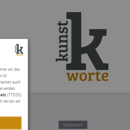
ieren wir das
n ist
 machen auch
ervenden
setz
(TTDSG)
h nerven wir
Kunstwort