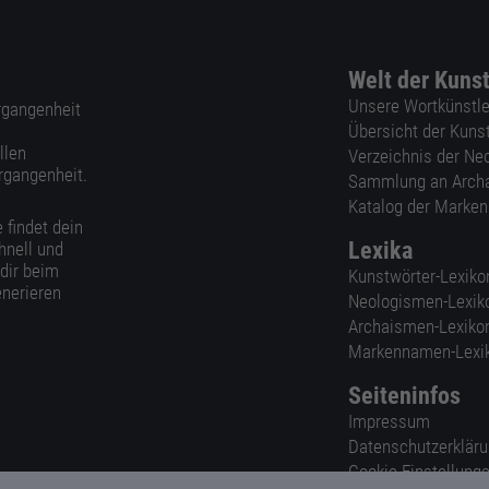
Welt der Kuns
Unsere Wortkünstle
ergangenheit
Übersicht der Kuns
llen
Verzeichnis der Ne
rgangenheit.
Sammlung an Arch
Katalog der Marke
 findet dein
Lexika
hnell und
 dir beim
Kunstwörter-Lexiko
nerieren
Neologismen-Lexik
Archaismen-Lexiko
Markennamen-Lexi
Seiteninfos
Impressum
Datenschutzerklär
Cookie-Einstellung