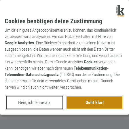
Cookies benötigen deine Zustimmung
Um dir ein gutes Angebot präsentieren zu können, das kontinuierlich
verbessert wird, analysieren wir das Nutzerverhalten mit Hilfe von
Google Analytics
. Eine Rückverfolgbarkeit zu einzelnen Nutzern ist
ausgeschlossen, die Daten werden auch nicht mit den Daten Dritter
Substantiv
Kunstwort
zusammengeführt. Wir machen auch keine Werbung und verschachern
Fußnagelfechter
0
tun wir ebenfalls nichts. Damit Google Analytics
Cookies
vervenden
kann, benötigen wir aber nach dem neuen
Telekommunikation-
.....Warmduscher.....
Telemedien-Datenschutzgesetz
(TTDSG) nun deine Zustimmung. Die
0
du hier einmalig für dein verwendetes Gerät geben musst. Danach
nerven wir dich auch nicht weiter, versprochen.
erschaffen von
ClausDiventres
am 27. Januar 2020
Nein, ich lehne ab.
Geht klar!