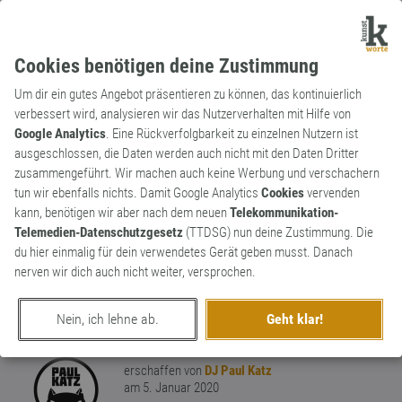
Cookies benötigen deine Zustimmung
Um dir ein gutes Angebot präsentieren zu können, das kontinuierlich
verbessert wird, analysieren wir das Nutzerverhalten mit Hilfe von
Google Analytics
. Eine Rückverfolgbarkeit zu einzelnen Nutzern ist
ausgeschlossen, die Daten werden auch nicht mit den Daten Dritter
Verb
Kunstwort
zusammengeführt. Wir machen auch keine Werbung und verschachern
njetflixen
tun wir ebenfalls nichts. Damit Google Analytics
Cookies
vervenden
kann, benötigen wir aber nach dem neuen
Telekommunikation-
Auf kostenpflichtige Streamingdienste
Telemedien-Datenschutzgesetz
(TTDSG) nun deine Zustimmung. Die
ganz verzichten, sich mal wieder eine VHS-
du hier einmalig für dein verwendetes Gerät geben musst. Danach
Kassette oder DVD reinschieben. Oder
nerven wir dich auch nicht weiter, versprochen.
richtig oldschool zur Primetime das ZDF
3
einschalten.
Nein, ich lehne ab.
Geht klar!
2
erschaffen von
DJ Paul Katz
am 5. Januar 2020