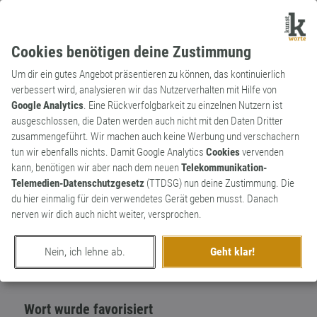
Cookies benötigen deine Zustimmung
Um dir ein gutes Angebot präsentieren zu können, das kontinuierlich
verbessert wird, analysieren wir das Nutzerverhalten mit Hilfe von
Google Analytics
. Eine Rückverfolgbarkeit zu einzelnen Nutzern ist
ausgeschlossen, die Daten werden auch nicht mit den Daten Dritter
Substantiv
Kunstwort
zusammengeführt. Wir machen auch keine Werbung und verschachern
Einzelschusskind
tun wir ebenfalls nichts. Damit Google Analytics
Cookies
vervenden
kann, benötigen wir aber nach dem neuen
Telekommunikation-
Wenn das Kind gleich beim ersten Mal
3
Telemedien-Datenschutzgesetz
(TTDSG) nun deine Zustimmung. Die
gezeugt wird.
du hier einmalig für dein verwendetes Gerät geben musst. Danach
0
nerven wir dich auch nicht weiter, versprochen.
erschaffen von
Gam3lock
am 12. Mai 2019
Nein, ich lehne ab.
Geht klar!
Wort wurde favorisiert