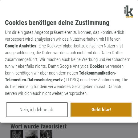
Cookies benötigen deine Zustimmung
Um dir ein gutes Angebot präsentieren zu können, das kontinuierlich
verbessert wird, analysieren wir das Nutzerverhalten mit Hilfe von
Google Analytics
. Eine Rückverfolgbarkeit zu einzelnen Nutzern ist
ausgeschlossen, die Daten werden auch nicht mit den Daten Dritter
Substantiv
Kunstwort
zusammengeführt. Wir machen auch keine Werbung und verschachern
Pissant
3
tun wir ebenfalls nichts. Damit Google Analytics
Cookies
vervenden
kann, benötigen wir aber nach dem neuen
Telekommunikation-
urinierender Fußgänger
Telemedien-Datenschutzgesetz
(TTDSG) nun deine Zustimmung. Die
0
du hier einmalig für dein verwendetes Gerät geben musst. Danach
nerven wir dich auch nicht weiter, versprochen.
erschaffen von
eranger
am 19. Februar 2019
Nein, ich lehne ab.
Geht klar!
Wort wurde favorisiert