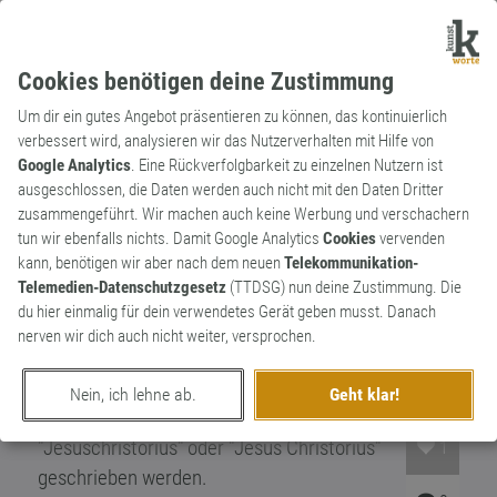
Cookies benötigen deine Zustimmung
Um dir ein gutes Angebot präsentieren zu können, das kontinuierlich
verbessert wird, analysieren wir das Nutzerverhalten mit Hilfe von
Google Analytics
. Eine Rückverfolgbarkeit zu einzelnen Nutzern ist
ausgeschlossen, die Daten werden auch nicht mit den Daten Dritter
Substantiv
Kunstwort
zusammengeführt. Wir machen auch keine Werbung und verschachern
Jesus-Christorius
tun wir ebenfalls nichts. Damit Google Analytics
Cookies
vervenden
kann, benötigen wir aber nach dem neuen
Telekommunikation-
Ausruf des Erstaunens, der Überraschung
Telemedien-Datenschutzgesetz
(TTDSG) nun deine Zustimmung. Die
oder der der Enttäuschung. Kann wiefolgt
du hier einmalig für dein verwendetes Gerät geben musst. Danach
verwendet werden: "Jesus-Christorius! du
nerven wir dich auch nicht weiter, versprochen.
hast mich aber erschreckt" oder "Hans,
wieso kannst du nicht mal dein Zimmer
Nein, ich lehne ab.
Geht klar!
aufräumen? Jesus-Christorius!" Kann auch
"Jesuschristorius" oder "Jesus Christorius"
1
geschrieben werden.